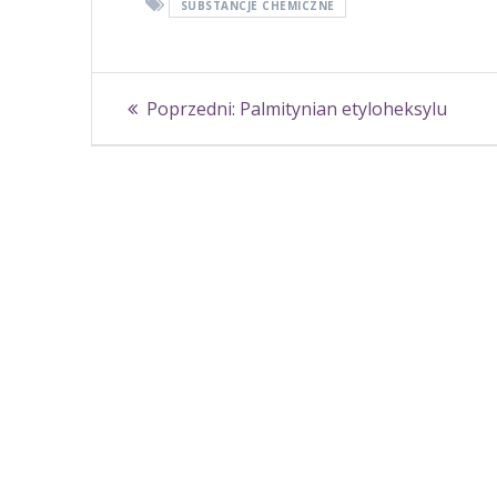
SUBSTANCJE CHEMICZNE
Nawigacja
Poprzedni
Poprzedni:
Palmitynian etyloheksylu
wpisu
wpis: