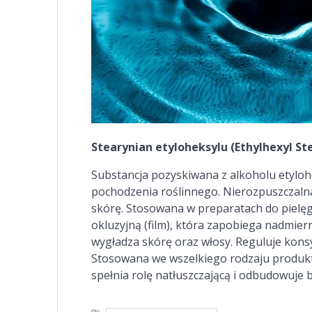
Stearynian etyloheksylu (Ethylhexyl St
Substancja pozyskiwana z alkoholu etylo
pochodzenia roślinnego. Nierozpuszczaln
skórę. Stosowana w preparatach do pielęg
okluzyjną (film), która zapobiega nadmie
wygładza skórę oraz włosy. Reguluje konsy
Stosowana we wszelkiego rodzaju produkt
spełnia rolę natłuszczającą i odbudowuje 