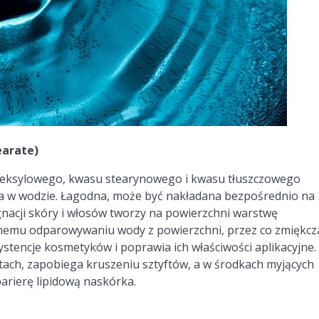
earate)
heksylowego, kwasu stearynowego i kwasu tłuszczowego
a w wodzie. Łagodna, może być nakładana bezpośrednio na
nacji skóry i włosów tworzy na powierzchni warstwę
rnemu odparowywaniu wody z powierzchni, przez co zmiękcza
stencje kosmetyków i poprawia ich właściwości aplikacyjne.
ach, zapobiega kruszeniu sztyftów, a w środkach myjących
barierę lipidową naskórka.