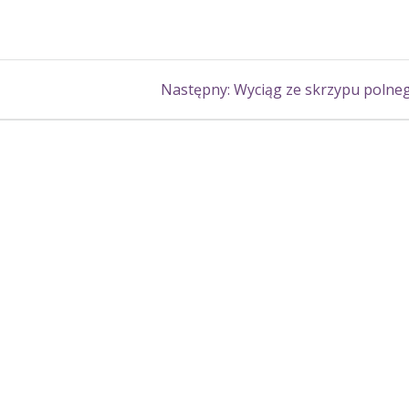
Następny
Następny:
Wyciąg ze skrzypu polne
wpis: