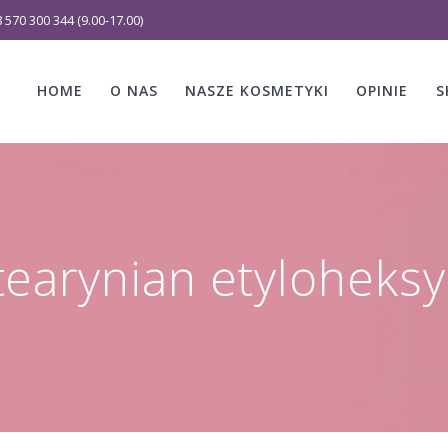
 570 300 344 (9.00-17.00)
HOME
O NAS
NASZE KOSMETYKI
OPINIE
S
tearynian etyloheksy