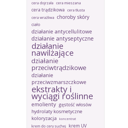
cera dojrzała
cera mieszana
cera trądzikowa
cera tłusta
choroby skóry
cera wrażliwa
ciało
działanie antycellulitowe
działanie antyseptyczne
działanie
nawilżające
działanie
przeciwtrądzikowe
działanie
przeciwzmarszczkowe
ekstrakty i
wyciągi roślinne
emolienty
gęstość włosów
hydrolaty kosmetyczne
koloryzacja
koncentrat
krem UV
krem do cery suchej