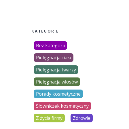
KATEGORIE
Bez kategorii
Pielęgnacja ciała
Pielęgnacja twarzy
Pielęgnacja włosów
Porady kosmetyczne
Słowniczek kosmetyczny
Z życia firmy
Zdrowie